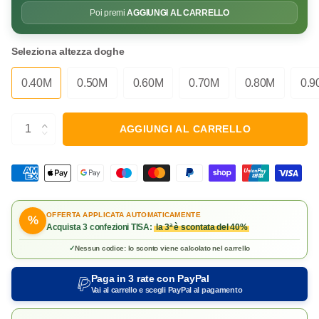
Poi premi
AGGIUNGI AL CARRELLO
Seleziona altezza doghe
0.40M
0.50M
0.60M
0.70M
0.80M
0.9
AGGIUNGI AL CARRELLO
OFFERTA APPLICATA AUTOMATICAMENTE
%
Acquista 3 confezioni TISA:
la 3ª è scontata del 40%
✓
Nessun codice: lo sconto viene calcolato nel carrello
Paga in 3 rate con
PayPal
Vai al carrello e scegli PayPal al pagamento