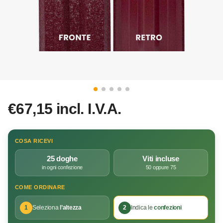
€67,15 incl. I.V.A.
COSA RICEVI
25 doghe
Viti incluse
in ogni confezione
50 oppure 75
COME ORDINARE
1
Seleziona
l’altezza
2
Indica le
confezioni